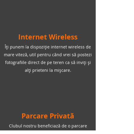
Internet Wireless
Îți punem la dispoziție internet wireless de
mare viteză, util pentru când vrei să postezi
fotografiile direct de pe teren ca să inviți și
alți prieteni la mișcare.
Parcare Privată
Clubul nostru beneficiază de o parcare
spațioasă, asfaltată, chiar la intrarea în bază,