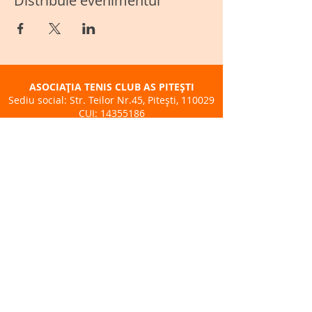
Distribuie evenimentul
ASOCIAȚIA TENIS CLUB AS PITEȘTI
Sediu social: Str. Teilor Nr.45, Pitești, 110029
CUI:
14355186
Telefon:
+40 722 260 365
BAZA SPORTIVĂ TENIS CLUB AS - BPK
Adresă: Str. Lt. Petre. Brătășanu Nr.3
Pitești
Telefon:
+40 722 260 365
ÎNSCRIERI CURSURI TENIS
DESPRE NOI
CALENDAR EVENIMENTE