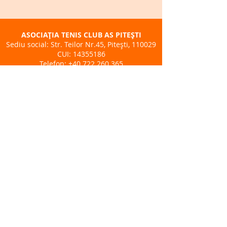
ASOCIAȚIA TENIS CLUB AS PITEȘTI
Sediu social: Str. Teilor Nr.45, Pitești, 110029
CUI:
14355186
Telefon:
+40 722 260 365
BAZA SPORTIVĂ TENIS CLUB AS - BPK
Adresă: Str. Lt. Petre. Brătășanu Nr.3
Pitești
Telefon:
+40 722 260 365
ÎNSCRIERI CURSURI TENIS
DESPRE NOI
CALENDAR EVENIMENTE
Politica de Cookies
Prelucrarea Datelor
©️ 2025
Tenis Club AS | Toate drepturile rezervate