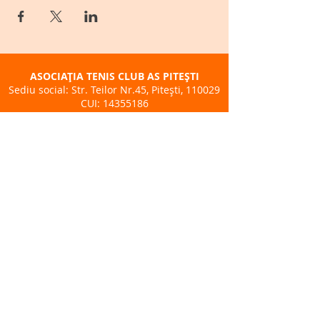
ASOCIAȚIA TENIS CLUB AS PITEȘTI
Sediu social: Str. Teilor Nr.45, Pitești, 110029
CUI:
14355186
Telefon:
+40 722 260 365
BAZA SPORTIVĂ TENIS CLUB AS - BPK
Adresă: Str. Lt. Petre. Brătășanu Nr.3
Pitești
Telefon:
+40 722 260 365
ÎNSCRIERI CURSURI TENIS
DESPRE NOI
CALENDAR EVENIMENTE
Politica de Cookies
Prelucrarea Datelor