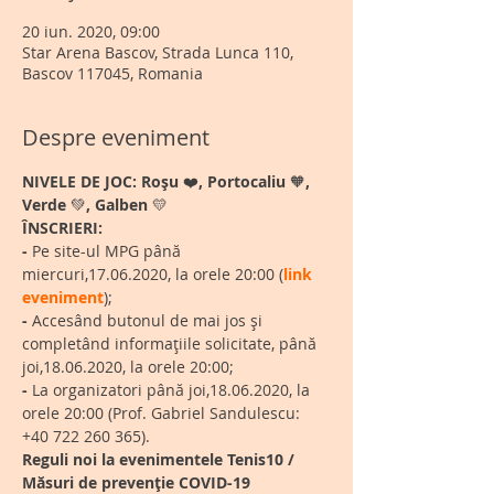
20 iun. 2020, 09:00
Star Arena Bascov, Strada Lunca 110,
Bascov 117045, Romania
Despre eveniment
NIVELE DE JOC:
Roșu 
❤️
, Portocaliu 
🧡
, 
Verde 
💚
, Galben 
💛
ÎNSCRIERI:
-
 Pe site-ul MPG până 
miercuri,17.06.2020, la orele 20:00 (
link 
eveniment
);
-
 Accesând butonul de mai jos și 
completând informațiile solicitate, până 
joi,18.06.2020, la orele 20:00;
-
 La organizatori până joi,18.06.2020, la 
orele 20:00 (Prof. Gabriel Sandulescu: 
+40 722 260 365).
Reguli noi la evenimentele Tenis10 / 
Măsuri de prevenție COVID-19