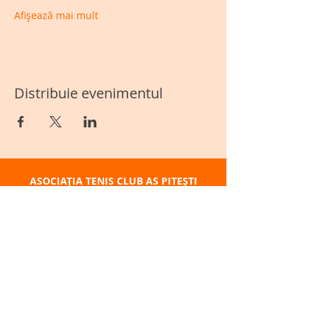
Afișează mai mult
Distribuie evenimentul
ASOCIAȚIA TENIS CLUB AS PITEȘTI
Sediu social: Str. Teilor Nr.45, Pitești, 110029
CUI:
14355186
Telefon:
+40 722 260 365
BAZA SPORTIVĂ TENIS CLUB AS - BPK
Adresă: Str. Lt. Petre. Brătășanu Nr.3
Pitești
Telefon:
+40 722 260 365
ÎNSCRIERI CURSURI TENIS